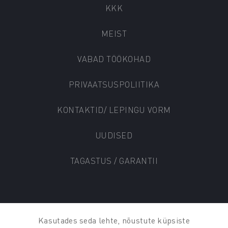
KKK
MEIST
VABAD TÖÖKOHAD
PRIVAATSUSPOLIITIKA
KONTAKTID/ LEPINGU VORM
UUDISED
TAGASTUS / GARANTII
© AUTO KADA 2025
Kasutades seda lehte, nõustute küpsiste