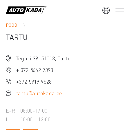
POOD
TARTU
Teguri 39, 51013, Tartu
+ 372 5662 9393
+372 5919 9528
tartu@autokada.ee
E-R
08:00-17:00
L
10:00 - 13:00