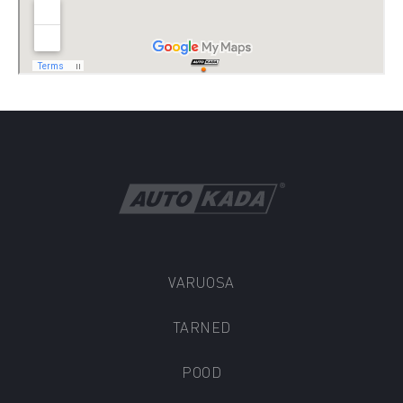
VARUOSA
TARNED
POOD