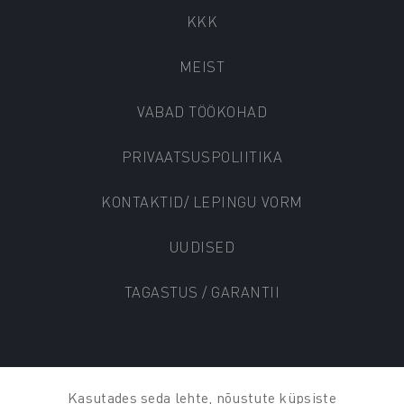
KKK
MEIST
VABAD TÖÖKOHAD
PRIVAATSUSPOLIITIKA
KONTAKTID/ LEPINGU VORM
UUDISED
TAGASTUS / GARANTII
© AUTO KADA 2025
Kasutades seda lehte, nõustute küpsiste