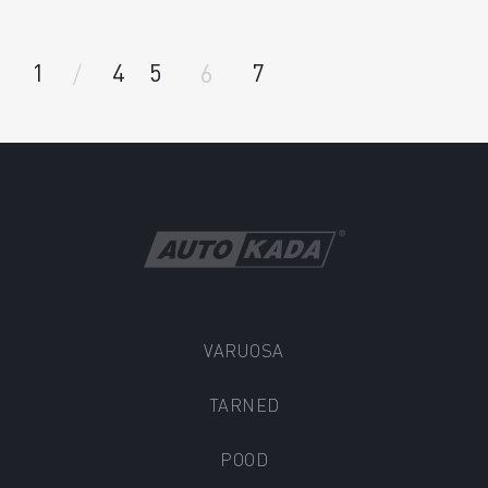
/
6
1
4
5
7
VARUOSA
TARNED
POOD