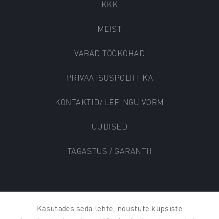
KKK
MEIST
VABAD TÖÖKOHAD
PRIVAATSUSPOLIITIKA
KONTAKTID/ LEPINGU VORM
UUDISED
TAGASTUS / GARANTII
© AUTO KADA 2025
Kasutades seda lehte, nõustute küpsiste