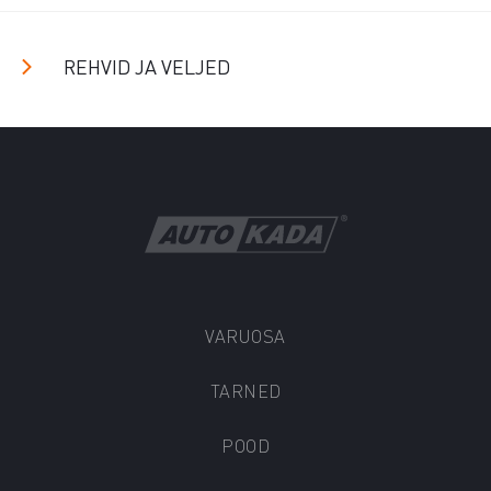
REHVID JA VELJED
VARUOSA
TARNED
POOD