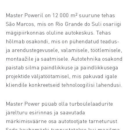
Master Poweril on 12 000 m² suurune tehas
São Marcos, mis on Rio Grande do Suli osariigi
mägipiirkonnas oluline autokeskus. Tehas
hõlmab osakondi, mis on pühendatud teadus-
ja arendustegevusele, valamisele, töötlemisele,
montaažile ja saatmisele. Autotehnika osakond
paistab silma paindlikkuse ja paindlikkusega
projektide väljatöötamisel, mis pakuvad igale
kliendile konkreetseid tehnoloogilisi lahendusi.
Master Power püüab olla turboülelaadurite
järelturu esirinnas ja saavutada
märkimisväärne osa autotootjate tarneturust.
Seda kaubamärki tunnustatakse kui maailma