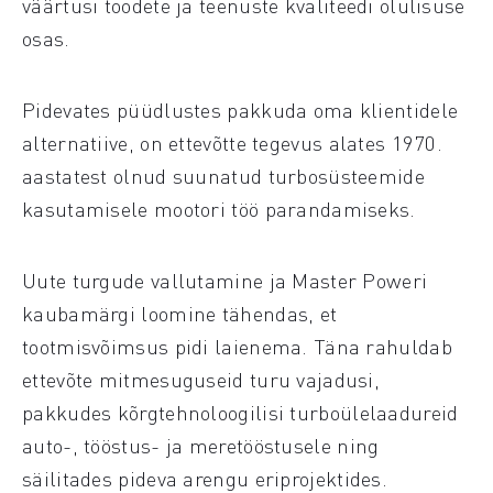
väärtusi toodete ja teenuste kvaliteedi olulisuse
osas.
Pidevates püüdlustes pakkuda oma klientidele
alternatiive, on ettevõtte tegevus alates 1970.
aastatest olnud suunatud turbosüsteemide
kasutamisele mootori töö parandamiseks.
Uute turgude vallutamine ja Master Poweri
kaubamärgi loomine tähendas, et
tootmisvõimsus pidi laienema. Täna rahuldab
ettevõte mitmesuguseid turu vajadusi,
pakkudes kõrgtehnoloogilisi turboülelaadureid
auto-, tööstus- ja meretööstusele ning
säilitades pideva arengu eriprojektides.