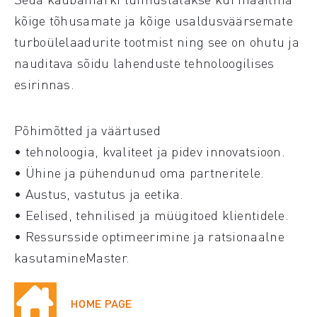
kõige tõhusamate ja kõige usaldusväärsemate
turboülelaadurite tootmist ning see on ohutu ja
nauditava sõidu lahenduste tehnoloogilises
esirinnas.
Põhimõtted ja väärtused
• tehnoloogia, kvaliteet ja pidev innovatsioon.
• Ühine ja pühendunud oma partneritele.
• Austus, vastutus ja eetika.
• Eelised, tehnilised ja müügitoed klientidele.
• Ressursside optimeerimine ja ratsionaalne
kasutamineMaster.
HOME PAGE