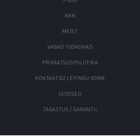
KKK
MEIST
VABAD TÖÖKOHAD
PRIVAATSUSPOLIITIKA
KONTAKTID/ LEPINGU VORM
UUDISED
TAGASTUS / GARANTII