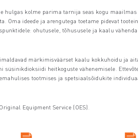
te hulgas kolme parima tarnija seas kogu maailmas 
ata. Oma ideede ja arengutega toetame pidevat tootei
punktidele: ohutusele, tõhususele ja kaalu vähenda
õimaldavad märkimisväärset kaalu kokkuhoidu ja ai
i süsinikdioksiidi heitkoguste vähenemisele. Ettevõt
emahulises tootmises ja spetsiaalsõidukite individu
 Original Equipment Service (OES).