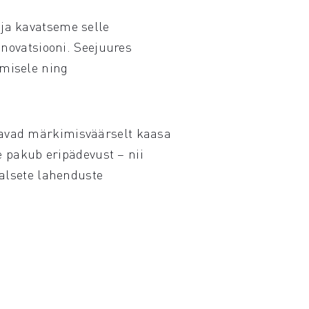
ja kavatseme selle
nnovatsiooni. Seejuures
misele ning
tavad märkimisväärselt kaasa
e pakub eripädevust – nii
aalsete lahenduste