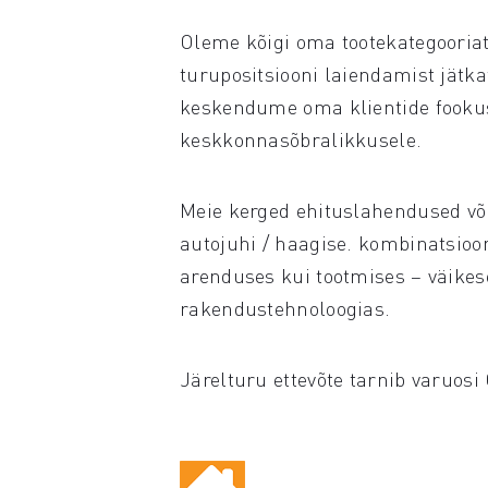
Oleme kõigi oma tootekategooria
turupositsiooni laiendamist jätk
keskendume oma klientide fookus
keskkonnasõbralikkusele.
Meie kerged ehituslahendused v
autojuhi / haagise. kombinatsioon
arenduses kui tootmises – väikes
rakendustehnoloogias.
Järelturu ettevõte tarnib varuosi