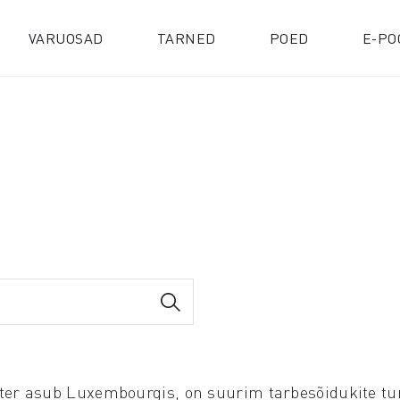
VARUOSAD
TARNED
POED
E-PO
r asub Luxembourgis, on suurim tarbesõidukite tur