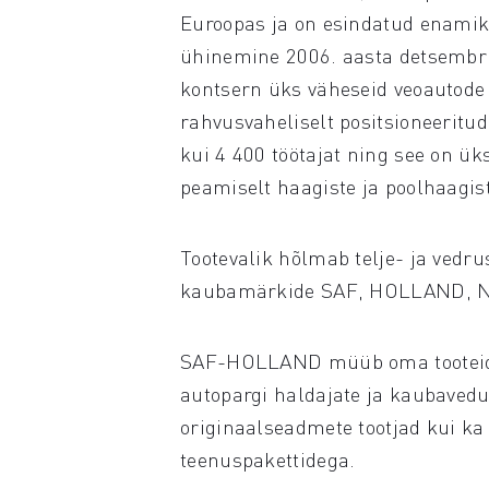
Euroopas ja on esindatud enamik
ühinemine 2006. aasta detsembri
kontsern üks väheseid veoautode 
rahvusvaheliselt positsioneeritud
kui 4 400 töötajat ning see on ük
peamiselt haagiste ja poolhaagis
Tootevalik hõlmab telje- ja vedr
kaubamärkide SAF, HOLLAND, Ne
SAF-HOLLAND müüb oma tooteid k
autopargi haldajate ja kaubavedu
originaalseadmete tootjad kui k
teenuspakettidega.