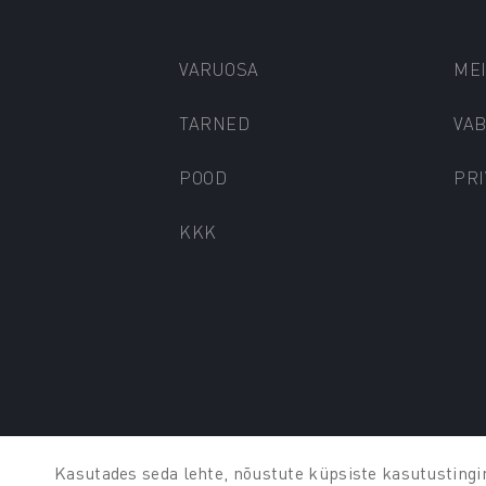
VARUOSA
ME
TARNED
VA
POOD
PRI
KKK
© AUTO KADA 2025
Kasutades seda lehte, nõustute küpsiste kasutustingi