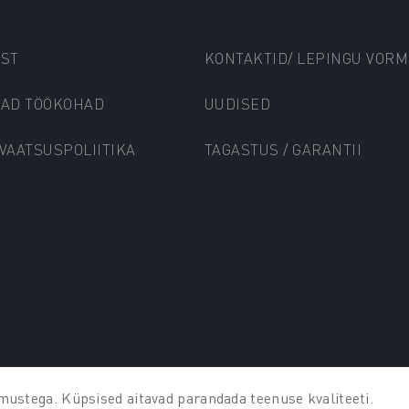
IST
KONTAKTID/ LEPINGU VORM
BAD TÖÖKOHAD
UUDISED
VAATSUSPOLIITIKA
TAGASTUS / GARANTII
mustega. Küpsised aitavad parandada teenuse kvaliteeti.