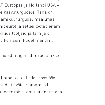
AF Euroopas ja Hollandi USA –
le kasvuturgudele. Täna on
 enamikul turgudel maailmas
nit eurot ja selles töötab enam
ide tootjaid ja tarnijaid
eb kontsern kuuel mandril.
endeid ning neid turustatakse
ning teeb tihedat koostööd
avad ettevõtet samamoodi
inimeerimisel oma uuenduste ja