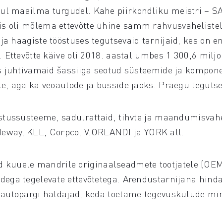
ul maailma turgudel. Kahe piirkondliku meistri – S
s oli mõlema ettevõtte ühine samm rahvusvaheliste
ja haagiste tööstuses tegutsevaid tarnijaid, kes on
. Ettevõtte käive oli 2018. aastal umbes 1 300,6 miljo
s juhtivamaid šassiiga seotud süsteemide ja komponent
te, aga ka veoautode ja busside jaoks. Praegu teguts
ustussüsteeme, sadulrattaid, tihvte ja maandumisvah
way, KLL, Corpco, V.ORLANDI ja YORK all.
uuele mandrile originaalseadmete tootjatele (OEM) 
dega tegelevate ettevõtetega. Arendustarnijana hind
a autopargi haldajad, keda toetame tegevuskulude m