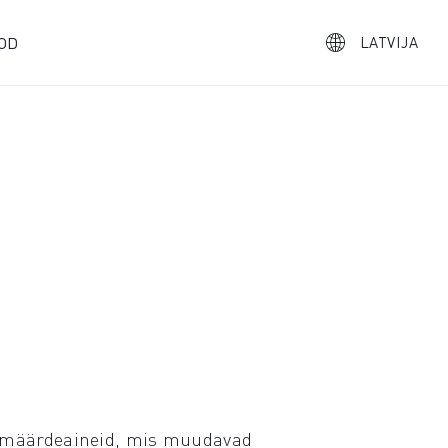
OD
LATVIJA
ud määrdeaineid, mis muudavad