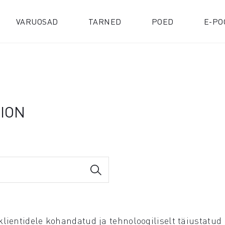
VARUOSAD
TARNED
POED
E-PO
TION
klientidele kohandatud ja tehnoloogiliselt täiustat